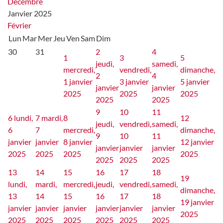
Décembre
Janvier 2025
Février
Lun
Mar
Mer
Jeu
Ven
Sam
Dim
30
31
2
4
1
3
5
jeudi,
samedi,
mercredi,
vendredi,
dimanche,
2
4
1 janvier
3 janvier
5 janvier
janvier
janvier
2025
2025
2025
2025
2025
9
10
11
6
lundi,
7
mardi,
8
12
jeudi,
vendredi,
samedi,
6
7
mercredi,
dimanche,
9
10
11
janvier
janvier
8 janvier
12 janvier
janvier
janvier
janvier
2025
2025
2025
2025
2025
2025
2025
13
14
15
16
17
18
19
lundi,
mardi,
mercredi,
jeudi,
vendredi,
samedi,
dimanche,
13
14
15
16
17
18
19 janvier
janvier
janvier
janvier
janvier
janvier
janvier
2025
2025
2025
2025
2025
2025
2025