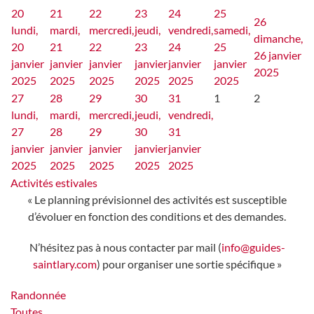
20
21
22
23
24
25
26
lundi,
mardi,
mercredi,
jeudi,
vendredi,
samedi,
dimanche,
20
21
22
23
24
25
26 janvier
janvier
janvier
janvier
janvier
janvier
janvier
2025
2025
2025
2025
2025
2025
2025
27
28
29
30
31
1
2
lundi,
mardi,
mercredi,
jeudi,
vendredi,
27
28
29
30
31
janvier
janvier
janvier
janvier
janvier
2025
2025
2025
2025
2025
Activités estivales
« Le planning prévisionnel des activités est susceptible
d’évoluer en fonction des conditions et des demandes.
N’hésitez pas à nous contacter par mail (
info@guides-
saintlary.com
) pour organiser une sortie spécifique »
Randonnée
Toutes…